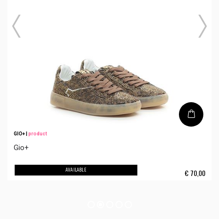
GIO+
|
product
Gio+
AVAILABLE
€
70,00