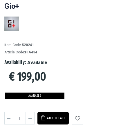
Gio+
Item Code:
520241
Article Code:
PIA434
Availablity:
Available
€
199,00
AVAILABLE
ADD TO CART