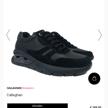
CALLAGHAN
|
Sneakers
Callaghan
AVAILABLE
€
189,00