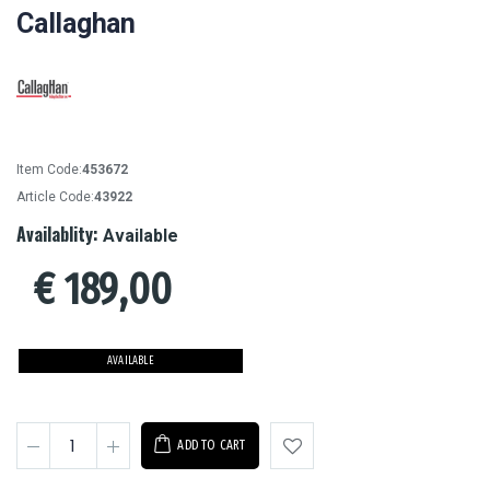
Callaghan
Item Code:
453672
Article Code:
43922
Availablity:
Available
€
189,00
AVAILABLE
ADD TO CART