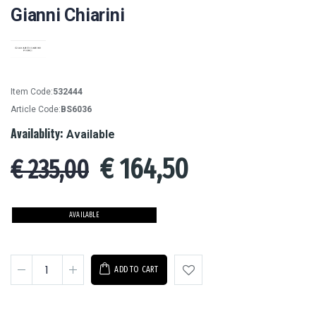
Gianni Chiarini
Item Code:
532444
Article Code:
BS6036
Availablity:
Available
€
164,50
€ 235,00
AVAILABLE
ADD TO CART