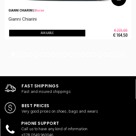
GIANNI CHIARINI
|
Borse
Gianni Chiarini
€ 235,00
AVAILABLE
€
164,50
FAST SHIPPINGS
Fast and insured shippings
BEST PRICES
Very good prices on shoes, bags and wears
PHONE SUPPORT
Call us to have any kind of information
+378 0549 960046