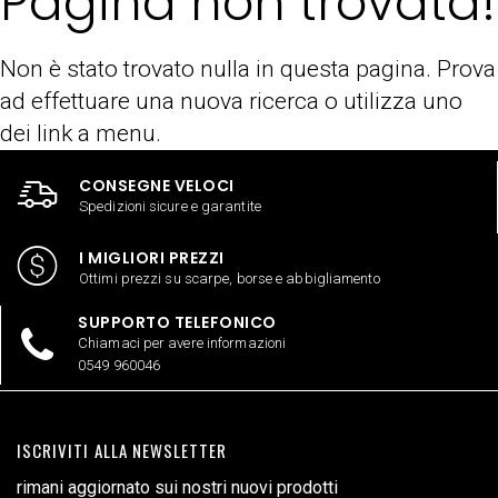
Pagina non trovata!
Non è stato trovato nulla in questa pagina. Prova
ad effettuare una nuova ricerca o utilizza uno
dei link a menu.
CONSEGNE VELOCI
Spedizioni sicure e garantite
I MIGLIORI PREZZI
Ottimi prezzi su scarpe, borse e abbigliamento
SUPPORTO TELEFONICO
Chiamaci per avere informazioni
0549 960046
ISCRIVITI ALLA NEWSLETTER
rimani aggiornato sui nostri nuovi prodotti