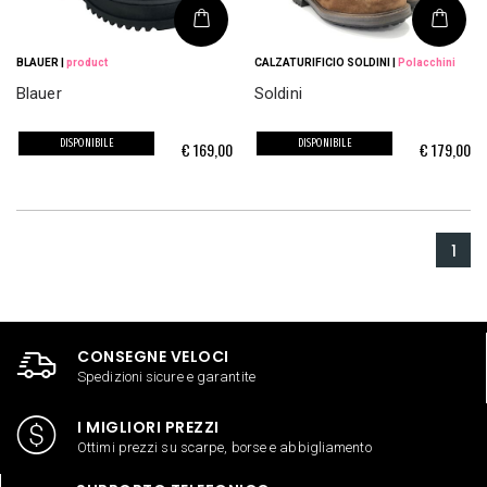
BLAUER
|
product
CALZATURIFICIO SOLDINI
|
Polacchini
Blauer
Soldini
DISPONIBILE
DISPONIBILE
€
169,00
€
179,00
1
CONSEGNE VELOCI
Spedizioni sicure e garantite
I MIGLIORI PREZZI
Ottimi prezzi su scarpe, borse e abbigliamento