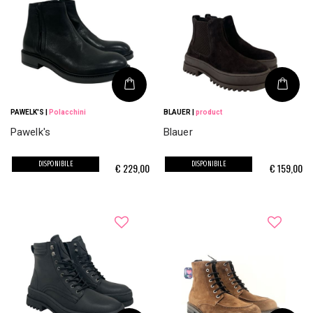
PAWELK'S
|
Polacchini
BLAUER
|
product
Pawelk's
Blauer
DISPONIBILE
DISPONIBILE
€
229,00
€
159,00