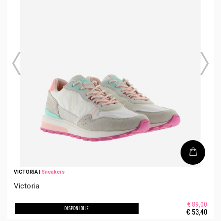
VICTORIA
|
Sneakers
Victoria
€ 89,00
DISPONIBILE
€
53,40