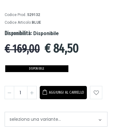
Codice Prod.:
529132
Codice Articolo:
BLUE
Disponibilità:
Disponibile
€
84,50
€ 169,00
DISPONIBILE
AGGIUNGI AL CARRELLO