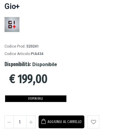
Gio+
Codice Prod.:
520241
Codice Articolo:
PIA434
Disponibilità:
Disponibile
€
199,00
DISPONIBILE
AGGIUNGI AL CARRELLO