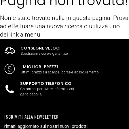
Pagina non trovata!
Non è stato trovato nulla in questa pagina. Prova
ad effettuare una nuova ricerca o utilizza uno
dei link a menu.
CONSEGNE VELOCI
Spedizioni sicure e garantite
I MIGLIORI PREZZI
Ottimi prezzi su scarpe, borse e abbigliamento
SUPPORTO TELEFONICO
Chiamaci per avere informazioni
0549 960046
ISCRIVITI ALLA NEWSLETTER
rimani aggiornato sui nostri nuovi prodotti