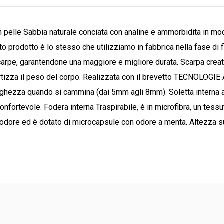
n
pelle Sabbia naturale conciata con analine e ammorbidita in mo
o prodotto è lo stesso che utilizziamo in fabbrica nella fase di fi
carpe, garantendone una maggiore e migliore durata. Scarpa creat
tizza il peso del corpo.
Realizzata con il brevetto
TECNOLOGIE
rghezza quando si cammina (dai 5mm agli 8mm). Soletta interna a
onfortevole. Fodera interna
Traspirabile,
è in microfibra, un tess
nti odore ed è dotato di microcapsule con odore a menta. Altezza s