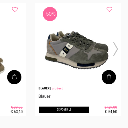
-50%
BLAUER
|
product
Blauer
€ 89,00
€ 129,00
DISPONIBILE
€
53,40
€
64,50