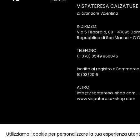
VISPATERESA CALZATURE
di Grandoni Valentina
INDIRIZZO:
Via 5 Febbraio, 88 - 47895 D
Repubblica di San Marino - C.O
TELEFONO:
(+378) 0549 960046
Iscritto al registro eCommerce 
16/03/2016
ALTRO:
info@vispateresa-shop.com -
www.vispateresa-shop.com
Utilizziamo i cookie per personalizzare la tua esperienza utent