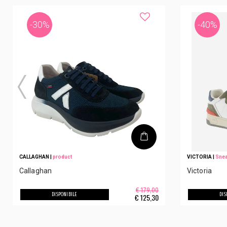
-30%
-40%
CALLAGHAN
|
product
VICTORIA
|
Sne
Callaghan
Victoria
€ 179,00
DISPONIBILE
DIS
€
125,30