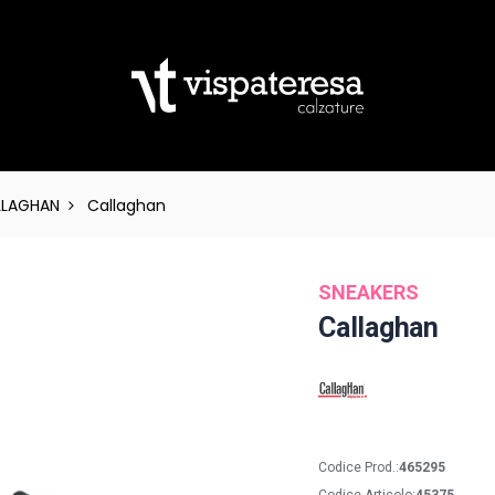
LLAGHAN
Callaghan
SNEAKERS
Callaghan
Codice Prod.:
465295