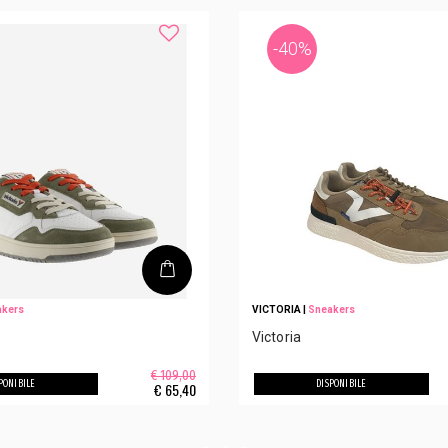
-40%
akers
VICTORIA
|
Sneakers
Victoria
€ 109,00
PONIBILE
DISPONIBILE
€
65,40