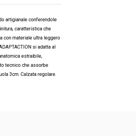
do artigianale conferendole
nitura, caratteristica che
a con materiale ultra leggero
 ADAPTACTION
s
i adatta al
natomica estraibile,
uto tecnico che assorbe
uola 3cm. Calzata regolare.