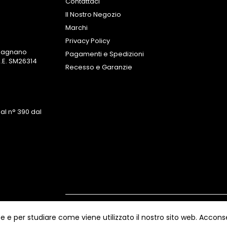
Contattaci
Il Nostro Negozio
Marchi
Privacy Policy
omagnano
Pagamenti e Spedizioni
.E. SM26314
Recesso e Garanzie
al n° 390 dal
Copyright ©
Kyuubi Cloud Solution
by
STUD
e e per studiare come viene utilizzato il nostro sito web. Acconse
riservati