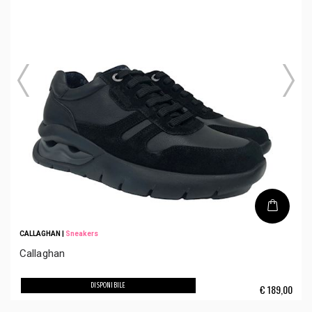
CALLAGHAN
|
Sneakers
Callaghan
DISPONIBILE
€
189,00