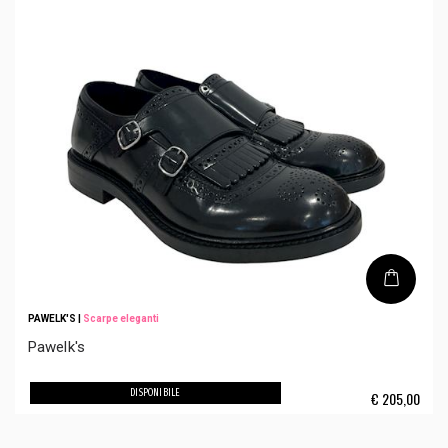
PAWELK'S
|
Scarpe eleganti
Pawelk's
DISPONIBILE
€
205,00