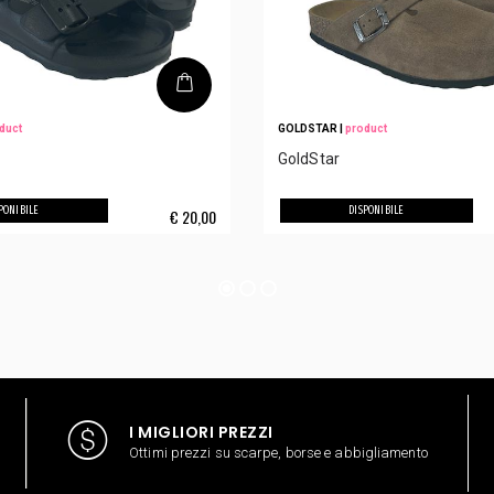
duct
GOLDSTAR
|
product
GoldStar
PONIBILE
DISPONIBILE
€
20,00
I MIGLIORI PREZZI
Ottimi prezzi su scarpe, borse e abbigliamento