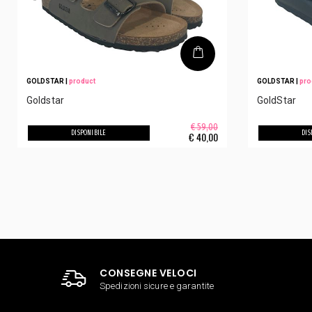
GOLDSTAR
|
product
GOLDSTAR
|
pro
Goldstar
GoldStar
€ 59,00
DISPONIBILE
DIS
€
40,00
CONSEGNE VELOCI
Spedizioni sicure e garantite