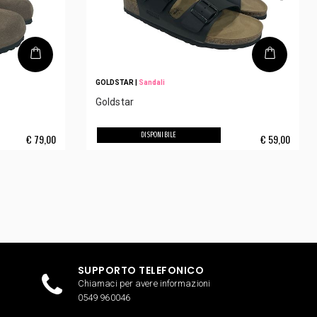
GOLDSTAR
|
Sandali
Goldstar
DISPONIBILE
€
79,00
€
59,00
SUPPORTO TELEFONICO
Chiamaci per avere informazioni
0549 960046