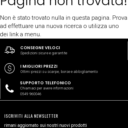
Pagina non trovata!
Non è stato trovato nulla in questa pagina. Prova
ad effettuare una nuova ricerca o utilizza uno
dei link a menu.
CONSEGNE VELOCI
Spedizioni sicure e garantite
I MIGLIORI PREZZI
Ottimi prezzi su scarpe, borse e abbigliamento
SUPPORTO TELEFONICO
Chiamaci per avere informazioni
0549 960046
ISCRIVITI ALLA NEWSLETTER
rimani aggiornato sui nostri nuovi prodotti