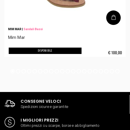
MIM MAR
|
Sandali Bassi
Mim Mar
DISPONIBILE
€
100,00
CONSEGNE VELOCI
Spedizioni sicure e garantite
I MIGLIORI PREZZI
Ottimi prezzi su scarpe, borse e abbigliamento