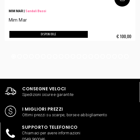
MIM MAR
|
Sandali Bassi
Mim Mar
DISPONIBILE
€
100,00
CONSEGNE VELOCI
Spedizioni sicure e garantite
I MIGLIORI PREZZI
Ottimi prezzi su scarpe, borse e abbigliamento
SUPPORTO TELEFONICO
Chiamaci per avere informazioni
0549 960046