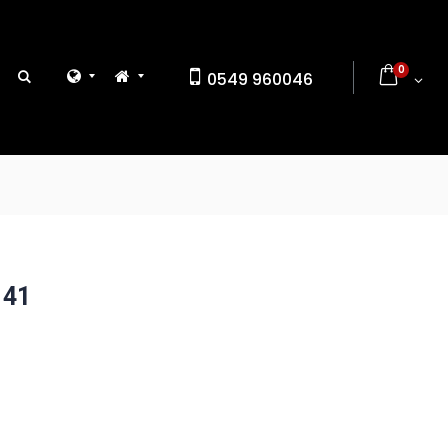
0
0549 960046
 41