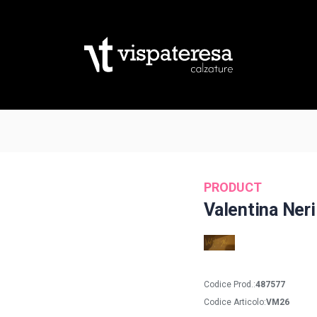
PRODUCT
Valentina Neri
Codice Prod.:
487577
Codice Articolo:
VM26