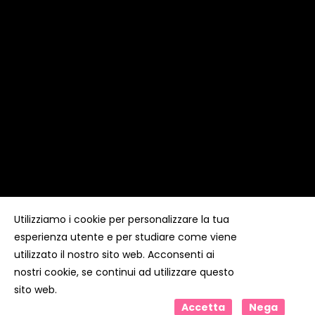
Utilizziamo i cookie per personalizzare la tua
esperienza utente e per studiare come viene
Copyright ©
Kyuubi Cloud Solution
by
STUDIO
99
. Tutti i
diritti riservati
utilizzato il nostro sito web. Acconsenti ai
nostri cookie, se continui ad utilizzare questo
sito web.
Accetta
Nega