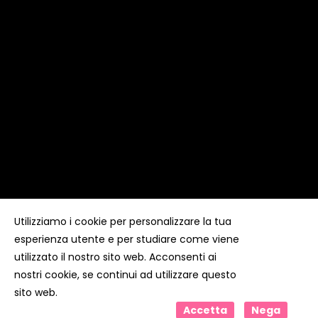
Utilizziamo i cookie per personalizzare la tua
esperienza utente e per studiare come viene
Copyright ©
Kyuubi Cloud Solution
by
STUDIO
99
. Tutti i
diritti riservati
utilizzato il nostro sito web. Acconsenti ai
nostri cookie, se continui ad utilizzare questo
sito web.
Accetta
Nega