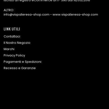
Iscritto al registro eCommerce al n° 390 dal 16/03/2016
ALTRO:
info@vispateresa-shop.com - www.vispateresa-shop.com
LINK UTILI
Contattaci
Il Nostro Negozio
Marchi
Privacy Policy
Pagamenti e Spedizioni
Recesso e Garanzie