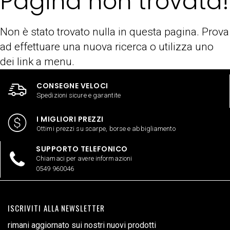
Pagina non trovata!
Non è stato trovato nulla in questa pagina. Prova
ad effettuare una nuova ricerca o utilizza uno
dei link a menu.
CONSEGNE VELOCI
Spedizioni sicure e garantite
I MIGLIORI PREZZI
Ottimi prezzi su scarpe, borse e abbigliamento
SUPPORTO TELEFONICO
Chiamaci per avere informazioni
0549 960046
ISCRIVITI ALLA NEWSLETTER
rimani aggiornato sui nostri nuovi prodotti