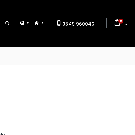
0
0549 960046
ile