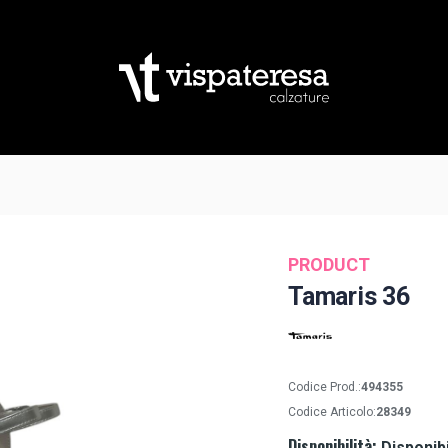
PRODUCT
Tamaris 36
Codice Prod.:
494355
Codice Articolo:
28349
Disponibilità:
Disponib