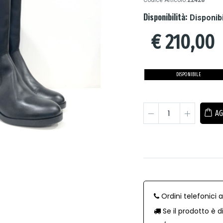
Codice Articolo:
22428
Disponibilità:
Disponib
€
210,00
DISPONIBILE
AG
Ordini telefonici 
Se il prodotto è d