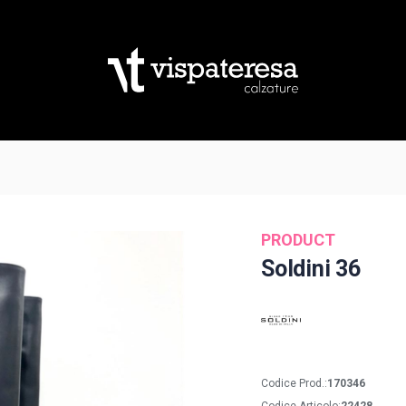
PRODUCT
Soldini 36
Codice Prod.:
170346