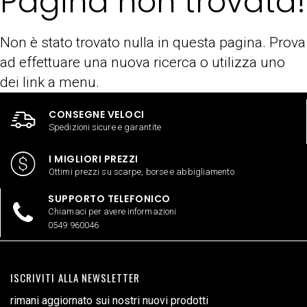
Pagina non trovata!
Non è stato trovato nulla in questa pagina. Prova
ad effettuare una nuova ricerca o utilizza uno
dei link a menu.
CONSEGNE VELOCI
Spedizioni sicure e garantite
I MIGLIORI PREZZI
Ottimi prezzi su scarpe, borse e abbigliamento
SUPPORTO TELEFONICO
Chiamaci per avere informazioni
0549 960046
ISCRIVITI ALLA NEWSLETTER
rimani aggiornato sui nostri nuovi prodotti