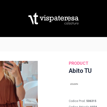
PRODUCT
Abito TU
Codice Prod.:
506315