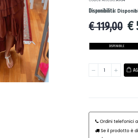
Codice Articolo:
A934
Disponibilità:
Disponib
€
€ 119,00
DISPONIBILE
AG
Ordini telefonici 
Se il prodotto è d