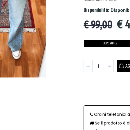
Codice Articolo:
J396
Disponibilità:
Disponib
€
4
€ 99,00
DISPONIBILE
AG
Ordini telefonici 
Se il prodotto è d