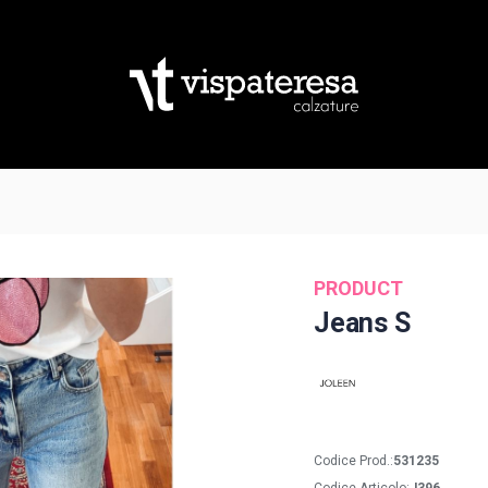
PRODUCT
Jeans S
Codice Prod.:
531235