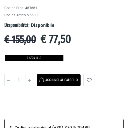
Codice Prod.:
487661
Codice Articolo:
6600
Disponibilità:
Disponibile
€
77,50
€ 155,00
DISPONIBILE
AGGIUNGI AL CARRELLO
Ordini telefonici al (+39) 370 1579489