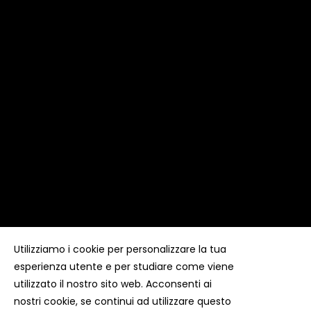
Utilizziamo i cookie per personalizzare la tua
esperienza utente e per studiare come viene
Copyright ©
Kyuubi Cloud Solution
by
STUDIO
99
. Tutti i
diritti riservati
utilizzato il nostro sito web. Acconsenti ai
nostri cookie, se continui ad utilizzare questo