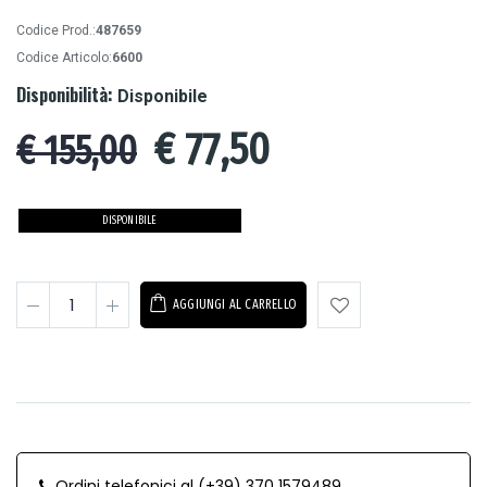
Codice Prod.:
487659
Codice Articolo:
6600
Disponibilità:
Disponibile
€
77,50
€ 155,00
DISPONIBILE
AGGIUNGI AL CARRELLO
Ordini telefonici al (+39) 370 1579489