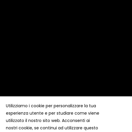
Utilizziamo i cookie per personalizzare la tua
esperienza utente e per studiare come viene
Copyright ©
Kyuubi Cloud Solution
by
STUDIO
99
. Tutti i
diritti riservati
utilizzato il nostro sito web. Acconsenti ai
nostri cookie, se continui ad utilizzare questo