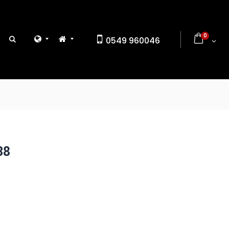
0
0549 960046
38