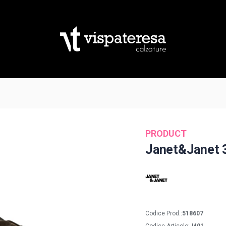
PRODUCT
Janet&Janet 
Codice Prod.:
518607