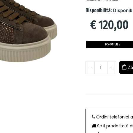
Codice Articolo:
J401
Disponibilità:
Disponib
€
120,00
DISPONIBILE
AG
Ordini telefonici 
Se il prodotto è d