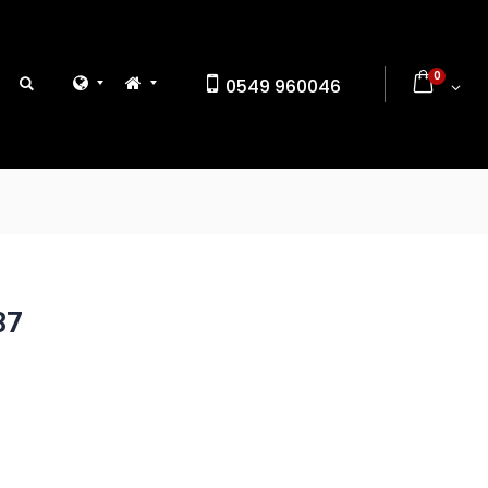
0
0549 960046
37