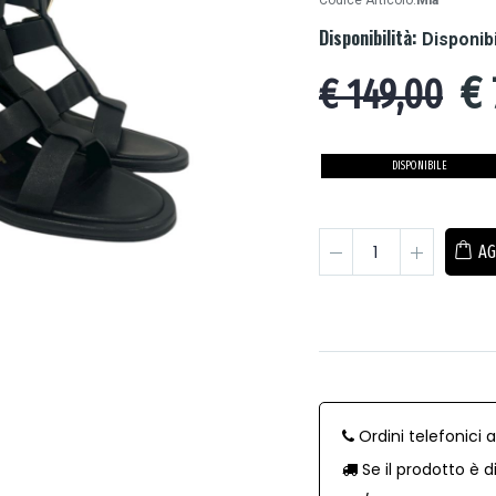
Codice Articolo:
Mia
Disponibilità:
Disponib
€
€ 149,00
DISPONIBILE
AG
Ordini telefonici 
Se il prodotto è d