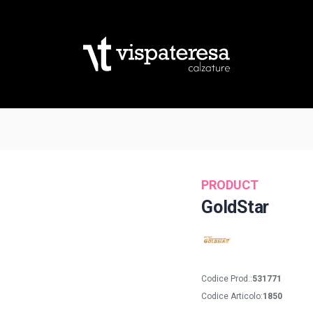
PRODUCT
GoldStar
Codice Prod.:
531771
Codice Articolo:
1850