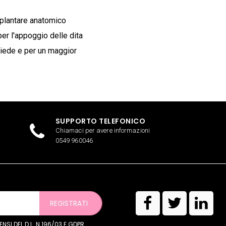
l plantare anatomico
per l'appoggio delle dita
 piede e per un maggior
SUPPORTO TELEFONICO
Chiamaci per avere informazioni
0549 960046
REGISTRATI
SI DEL D.L. N.196/03 E GDPR