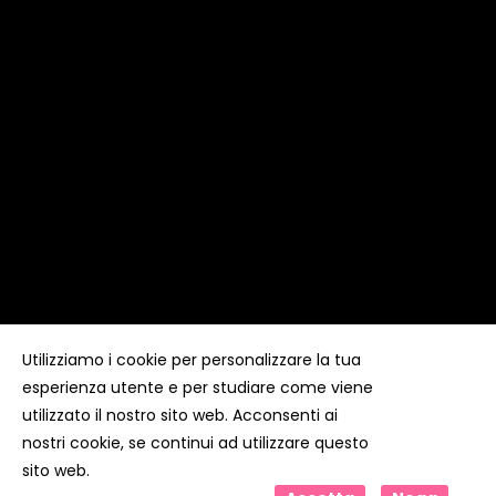
Utilizziamo i cookie per personalizzare la tua
esperienza utente e per studiare come viene
Copyright ©
Kyuubi Cloud Solution
by
STUDIO
99
. Tutti i
diritti riservati
utilizzato il nostro sito web. Acconsenti ai
nostri cookie, se continui ad utilizzare questo
sito web.