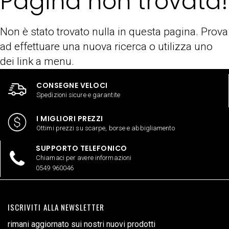
Pagina non trovata!
Non è stato trovato nulla in questa pagina. Prova
ad effettuare una nuova ricerca o utilizza uno
dei link a menu.
CONSEGNE VELOCI
Spedizioni sicure e garantite
I MIGLIORI PREZZI
Ottimi prezzi su scarpe, borse e abbigliamento
SUPPORTO TELEFONICO
Chiamaci per avere informazioni
0549 960046
ISCRIVITI ALLA NEWSLETTER
rimani aggiornato sui nostri nuovi prodotti