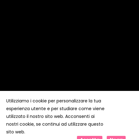
Utilizziamo i cookie per personalizzare la tua
esperienza utente e per studiare come viene
Copyright ©
Kyuubi Cloud Solution
by
STUDIO
99
. Tutti i
diritti riservati
utilizzato il nostro sito web. Acconsenti ai
nostri cookie, se continui ad utilizzare questo
sito web.