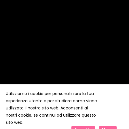
Utilizziamo i cookie per personalizzare la tua
esperienza utente e per studiare come viene
Copyright ©
Kyuubi Cloud Solution
by
STUDIO
99
. Tutti i
diritti riservati
utilizzato il nostro sito web. Acconsenti ai
nostri cookie, se continui ad utilizzare questo
sito web.