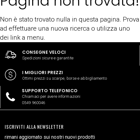
Pagina non trovata!
Non è stato trovato nulla in questa pagina. Prova
ad effettuare una nuova ricerca o utilizza uno
dei link a menu.
CONSEGNE VELOCI
Spedizioni sicure e garantite
I MIGLIORI PREZZI
Ottimi prezzi su scarpe, borse e abbigliamento
SUPPORTO TELEFONICO
Chiamaci per avere informazioni
0549 960046
ISCRIVITI ALLA NEWSLETTER
rimani aggiornato sui nostri nuovi prodotti