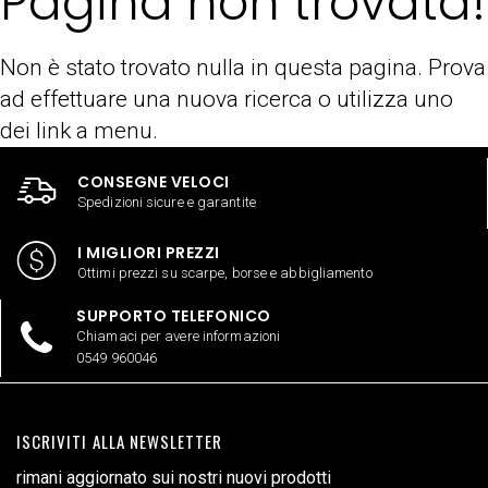
Pagina non trovata!
Non è stato trovato nulla in questa pagina. Prova
ad effettuare una nuova ricerca o utilizza uno
dei link a menu.
CONSEGNE VELOCI
Spedizioni sicure e garantite
I MIGLIORI PREZZI
Ottimi prezzi su scarpe, borse e abbigliamento
SUPPORTO TELEFONICO
Chiamaci per avere informazioni
0549 960046
ISCRIVITI ALLA NEWSLETTER
rimani aggiornato sui nostri nuovi prodotti