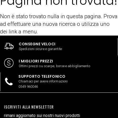
Pagina non trovata!
Non è stato trovato nulla in questa pagina. Prova
ad effettuare una nuova ricerca o utilizza uno
dei link a menu.
CONSEGNE VELOCI
Spedizioni sicure e garantite
I MIGLIORI PREZZI
Ottimi prezzi su scarpe, borse e abbigliamento
SUPPORTO TELEFONICO
Chiamaci per avere informazioni
0549 960046
ISCRIVITI ALLA NEWSLETTER
rimani aggiornato sui nostri nuovi prodotti