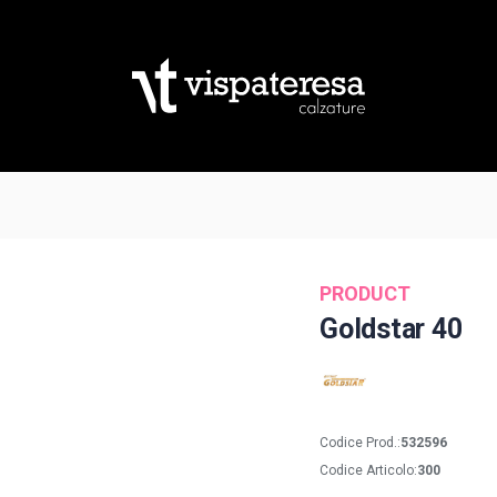
PRODUCT
Goldstar 40
Codice Prod.:
532596
Codice Articolo:
300