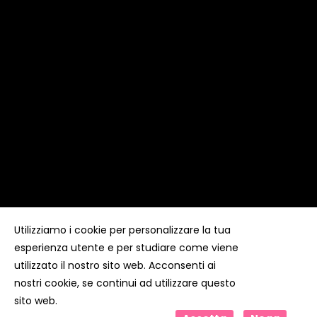
Utilizziamo i cookie per personalizzare la tua
esperienza utente e per studiare come viene
Copyright ©
Kyuubi Cloud Solution
by
STUDIO
99
. Tutti i
diritti riservati
utilizzato il nostro sito web. Acconsenti ai
nostri cookie, se continui ad utilizzare questo
sito web.