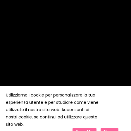
Utilizziamo i cookie per personalizzare la tua
esperienza utente e per studiare come viene
Copyright ©
Kyuubi Cloud Solution
by
STUDIO
99
. Tutti i
diritti riservati
utilizzato il nostro sito web. Acconsenti ai
nostri cookie, se continui ad utilizzare questo
sito web.