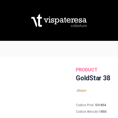
PRODUCT
GoldStar 38
Codice Prod.:
531854
Codice Articolo:
1850