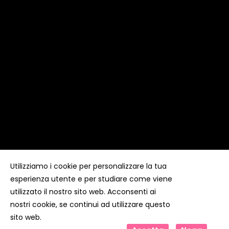
Utilizziamo i cookie per personalizzare la tua
esperienza utente e per studiare come viene
Copyright ©
Kyuubi Cloud Solution
by
STUDIO
99
. Tutti i
diritti riservati
utilizzato il nostro sito web. Acconsenti ai
nostri cookie, se continui ad utilizzare questo
sito web.