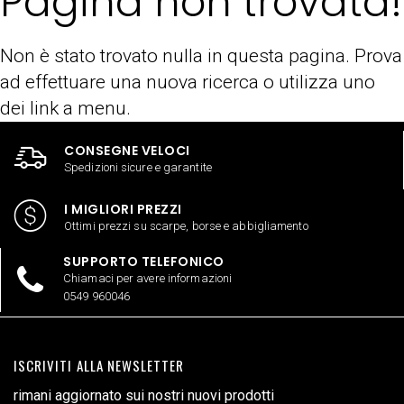
Pagina non trovata!
Non è stato trovato nulla in questa pagina. Prova
ad effettuare una nuova ricerca o utilizza uno
dei link a menu.
CONSEGNE VELOCI
Spedizioni sicure e garantite
I MIGLIORI PREZZI
Ottimi prezzi su scarpe, borse e abbigliamento
SUPPORTO TELEFONICO
Chiamaci per avere informazioni
0549 960046
ISCRIVITI ALLA NEWSLETTER
rimani aggiornato sui nostri nuovi prodotti