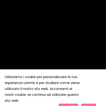
Utilizziamo i cookie per personalizzare la tua
esperienza utente e per studiare come viene
Copyright ©
Kyuubi Cloud Solution
by
STUDIO
99
. Tutti i
diritti riservati
utilizzato il nostro sito web. Acconsenti ai
nostri cookie, se continui ad utilizzare questo
sito web.