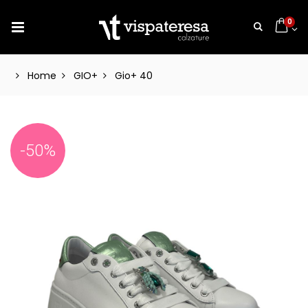
0
Home
GIO+
Gio+ 40
-50%