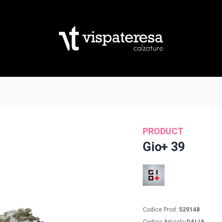
PRODUCT
Gio+ 39
Codice Prod.:
529148