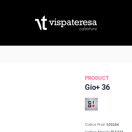
PRODUCT
Gio+ 36
Codice Prod.:
520244