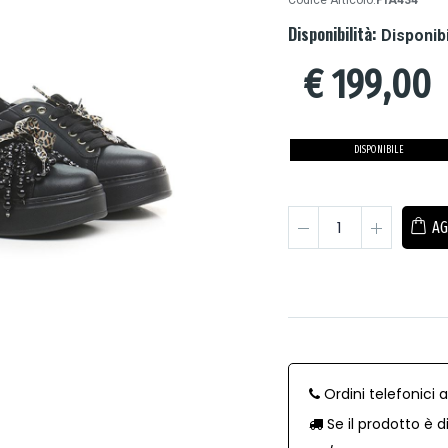
Codice Articolo:
PIA434
Disponibilità:
Disponib
€
199,00
DISPONIBILE
AG
Ordini telefonici 
Se il prodotto è d