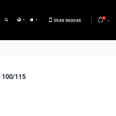
0
0549 960046
i 100/115