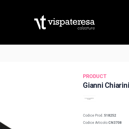
PRODUCT
Gianni Chiarin
Codice Prod.:
518252
Codice Articolo:
CN3708