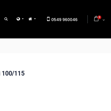
0
0549 960046
i 100/115