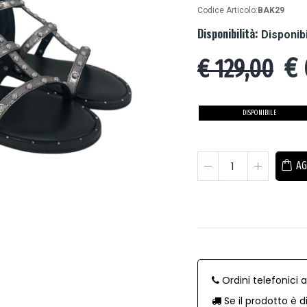
Codice Articolo:
BAK29
Disponibilità:
Disponib
€
€ 129,00
DISPONIBILE
AG
Ordini telefonici 
Se il prodotto è d