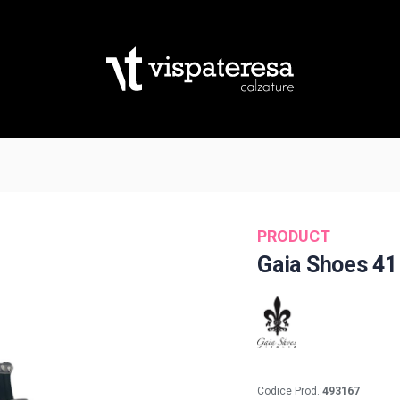
PRODUCT
Gaia Shoes 41
Codice Prod.:
493167