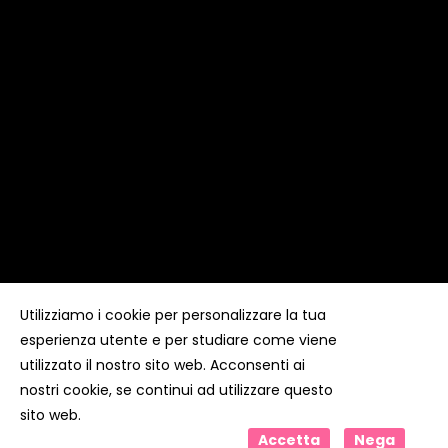
Utilizziamo i cookie per personalizzare la tua
esperienza utente e per studiare come viene
Copyright ©
Kyuubi Cloud Solution
by
STUDIO
99
. Tutti i
diritti riservati
utilizzato il nostro sito web. Acconsenti ai
nostri cookie, se continui ad utilizzare questo
sito web.
Accetta
Nega